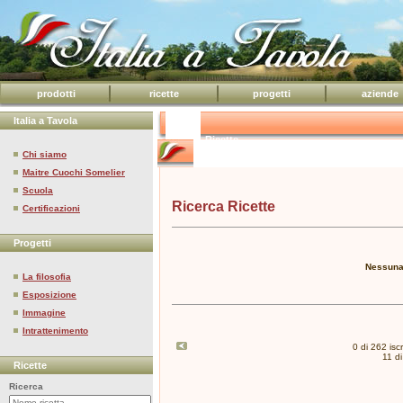
prodotti
ricette
progetti
aziende
Italia a Tavola
Ricette
Chi siamo
Maitre Cuochi Somelier
Scuola
Ricerca Ricette
Certificazioni
Progetti
Nessuna 
La filosofia
Esposizione
Immagine
Intrattenimento
0 di 262 iscri
11 di
Ricette
Ricerca