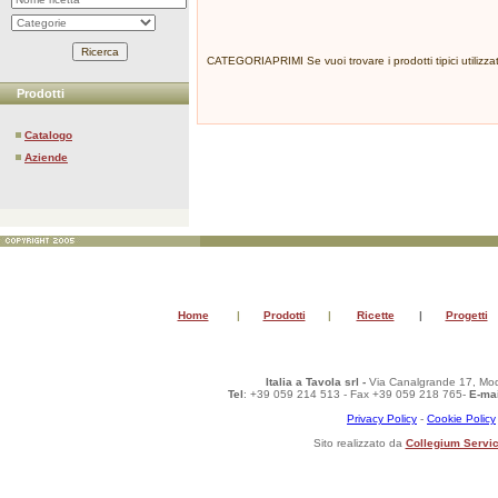
CATEGORIAPRIMI Se vuoi trovare i prodotti tipici utilizzate
Prodotti
Catalogo
Aziende
Home
|
Prodotti
|
Ricette
|
Progetti
Italia a Tavola srl -
Via Canalgrande 17, Mod
Tel
: +39 059 214 513 - Fax +39 059 218 765-
E-mai
Privacy Policy
-
Cookie Policy
Sito realizzato da
Collegium Servic