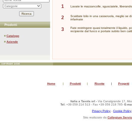
1
Lavate le mazzancolle, sgusciatele, liberando 
Scaldate lolio in una casseruola, meglio se di
2
infarinate
Prodotti
Fate restringere quasi totalmente il liquido, p
3
recipiente dal fuoco e portate subito ben cald
Catalogo
Aziende
Home
|
Prodotti
|
Ricette
|
Progetti
Italia a Tavola srl -
Via Canalgrande 17, Mod
Tel
: +39 059 214 513 - Fax +39 059 218 765-
E-mai
Privacy Policy
-
Cookie Policy
Sito realizzato da
Collegium Servic