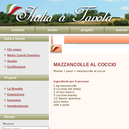
prodotti
ricette
progetti
aziende
Italia a Tavola
Ricette
Chi siamo
Maitre Cuochi Somelier
Scuola
MAZZANCOLLE AL COCCIO
Certificazioni
Ricette > pesci > mazzancolle al coccio
Progetti
Ingredienti per 4 persone
1 kg mazzancolle
La filosofia
8 cucchiai olio doliva
2 dl vino bianco
Esposizione
5 cucchiai brandy
1/2 limone spremuto
Immagine
poca farina
sale e pepe
Intrattenimento
Ricette
Ricerca