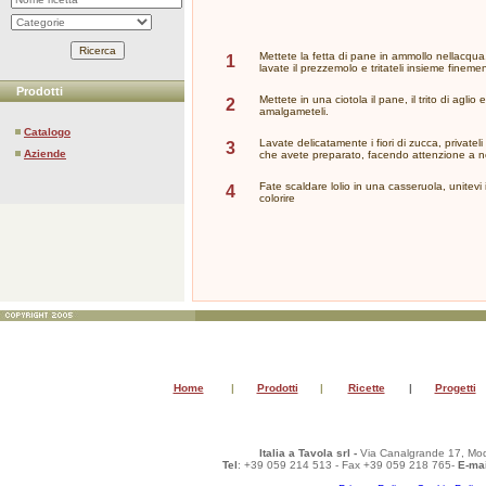
Mettete la fetta di pane in ammollo nellacqua
1
lavate il prezzemolo e tritateli insieme fineme
Prodotti
Mettete in una ciotola il pane, il trito di aglio
2
amalgameteli.
Catalogo
Lavate delicatamente i fiori di zucca, privateli d
3
Aziende
che avete preparato, facendo attenzione a n
Fate scaldare lolio in una casseruola, unitevi i
4
colorire
Home
|
Prodotti
|
Ricette
|
Progetti
Italia a Tavola srl -
Via Canalgrande 17, Mod
Tel
: +39 059 214 513 - Fax +39 059 218 765-
E-mai