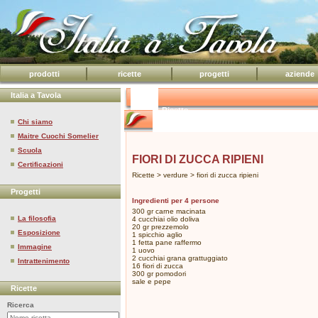
prodotti
ricette
progetti
aziende
Italia a Tavola
Ricette
Chi siamo
Maitre Cuochi Somelier
Scuola
FIORI DI ZUCCA RIPIENI
Certificazioni
Ricette > verdure > fiori di zucca ripieni
Progetti
Ingredienti per 4 persone
300 gr carne macinata
La filosofia
4 cucchiai olio doliva
20 gr prezzemolo
Esposizione
1 spicchio aglio
1 fetta pane raffermo
Immagine
1 uovo
2 cucchiai grana grattuggiato
Intrattenimento
16 fiori di zucca
300 gr pomodori
sale e pepe
Ricette
Ricerca