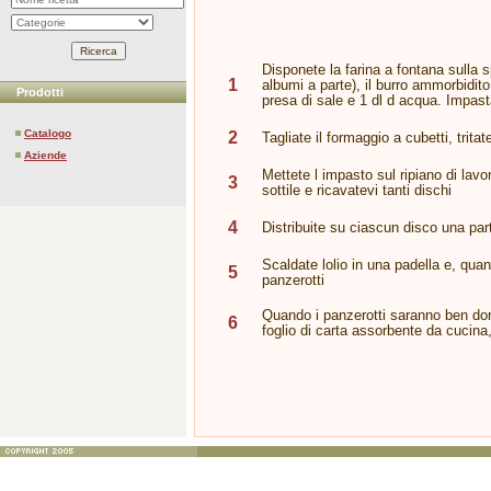
Disponete la farina a fontana sulla sp
1
albumi a parte), il burro ammorbidit
Prodotti
presa di sale e 1 dl d acqua. Impast
Catalogo
2
Tagliate il formaggio a cubetti, trita
Aziende
Mettete l impasto sul ripiano di lavo
3
sottile e ricavatevi tanti dischi
4
Distribuite su ciascun disco una pa
Scaldate lolio in una padella e, qu
5
panzerotti
Quando i panzerotti saranno ben dora
6
foglio di carta assorbente da cucina, 