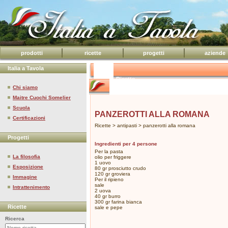
prodotti
ricette
progetti
aziende
Italia a Tavola
Ricette
Chi siamo
Maitre Cuochi Somelier
Scuola
PANZEROTTI ALLA ROMANA
Certificazioni
Ricette > antipasti > panzerotti alla romana
Progetti
Ingredienti per 4 persone
Per la pasta
La filosofia
olio per friggere
1 uovo
Esposizione
80 gr prosciutto crudo
120 gr groviera
Immagine
Per il ripieno
sale
Intrattenimento
2 uova
40 gr burro
300 gr farina bianca
Ricette
sale e pepe
Ricerca