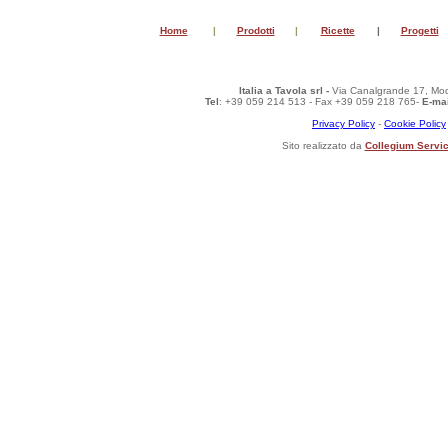
Home
|
Prodotti
|
Ricette
|
Progetti
Italia a Tavola srl -
Via Canalgrande 17, Mod
Tel
: +39 059 214 513 - Fax +39 059 218 765-
E-mai
Privacy Policy
-
Cookie Policy
Sito realizzato da
Collegium Servic