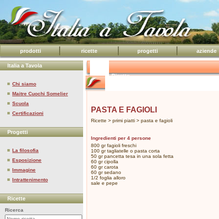
prodotti
ricette
progetti
aziende
Italia a Tavola
Ricette
Chi siamo
Maitre Cuochi Somelier
Scuola
PASTA E FAGIOLI
Certificazioni
Ricette > primi piatti > pasta e fagioli
Progetti
Ingredienti per 4 persone
800 gr fagioli freschi
La filosofia
100 gr tagliatelle o pasta corta
50 gr pancetta tesa in una sola fetta
Esposizione
60 gr cipolla
60 gr carota
Immagine
60 gr sedano
1/2 foglia alloro
Intrattenimento
sale e pepe
Ricette
Ricerca