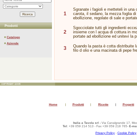
Sgranate i fagioli e metteteli in una
1
carota, il sedano, la mezza foglia d
ebollizione, regolate di sale e portat
Prodotti
Sgocciolate tutti gli ingredienti eccez
2
insieme con l acqua di cottura in mo
portate ad ebollizione ed unitevi la pa
Catalogo
Aziende
Quando la pasta è cotta distribuite l
3
filo d olio e una macinata di pepe fr
Home
|
Prodotti
|
Ricette
|
Progetti
Italia a Tavola srl -
Via Canalgrande 17, Mod
Tel
: +39 059 214 513 - Fax +39 059 218 765-
E-mai
Privacy Policy
-
Cookie Policy